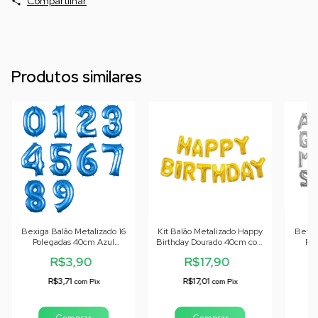
Compartilhar
Produtos similares
Bexiga Balão Metalizado 16
Kit Balão Metalizado Happy
Bexig
Polegadas 40cm Azul
Birthday Dourado 40cm com
Pol
Números
Fitilho
R$3,90
R$17,90
R$3,71
R$17,01
com
Pix
com
Pix