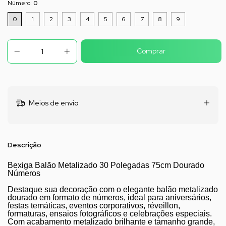
Número:
0
0
1
2
3
4
5
6
7
8
9
Meios de envio
Descrição
Bexiga Balão Metalizado 30 Polegadas 75cm Dourado
Números
Destaque sua decoração com o elegante balão metalizado
dourado em formato de números, ideal para aniversários,
festas temáticas, eventos corporativos, réveillon,
formaturas, ensaios fotográficos e celebrações especiais.
Com acabamento metalizado brilhante e tamanho grande,