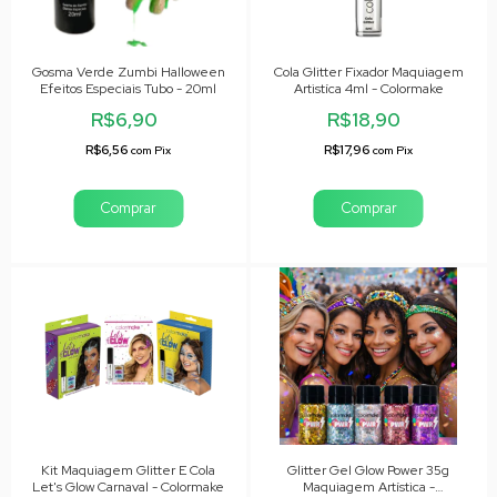
Gosma Verde Zumbi Halloween
Cola Glitter Fixador Maquiagem
Efeitos Especiais Tubo - 20ml
Artistíca 4ml - Colormake
R$6,90
R$18,90
R$6,56
R$17,96
com
Pix
com
Pix
Kit Maquiagem Glitter E Cola
Glitter Gel Glow Power 35g
Let's Glow Carnaval - Colormake
Maquiagem Artística -