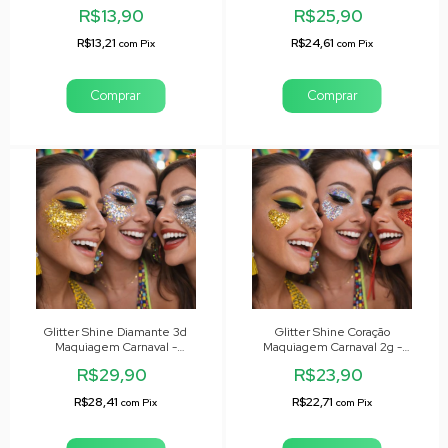
Colormake
R$13,90
R$25,90
R$13,21
R$24,61
com
Pix
com
Pix
Comprar
Comprar
Glitter Shine Diamante 3d
Glitter Shine Coração
Maquiagem Carnaval -
Maquiagem Carnaval 2g -
Colormake
Colormake
R$29,90
R$23,90
R$28,41
R$22,71
com
Pix
com
Pix