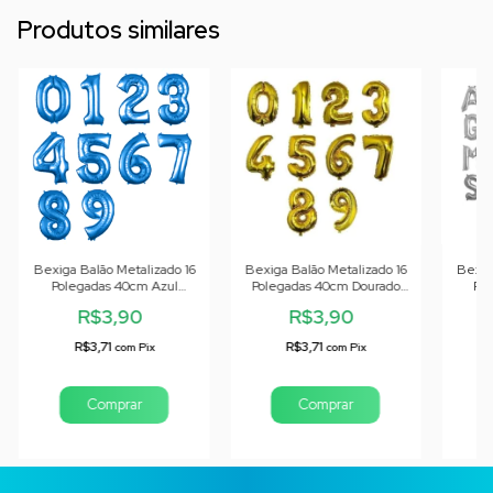
Produtos similares
Bexiga Balão Metalizado 16
Bexiga Balão Metalizado 16
Bexig
Polegadas 40cm Azul
Polegadas 40cm Dourado
Pol
Números
Números
R$3,90
R$3,90
R$3,71
R$3,71
com
Pix
com
Pix
Comprar
Comprar