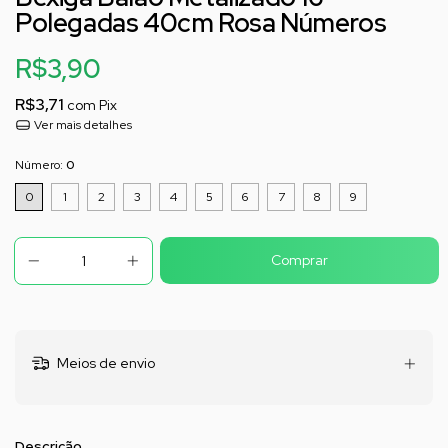
Polegadas 40cm Rosa Números
R$3,90
R$3,71
com
Pix
Ver mais detalhes
Número:
0
0
1
2
3
4
5
6
7
8
9
Meios de envio
Descrição