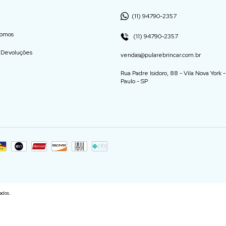
(11) 94790-2357
omos
(11) 94790-2357
e Devoluções
vendas@pularebrincar.com.br
Rua Padre Isidoro, 88 - Vila Nova York 
Paulo - SP
ados.