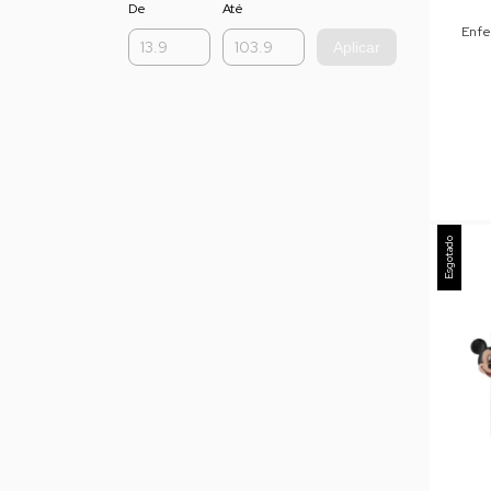
De
Até
Enfe
Aplicar
Esgotado