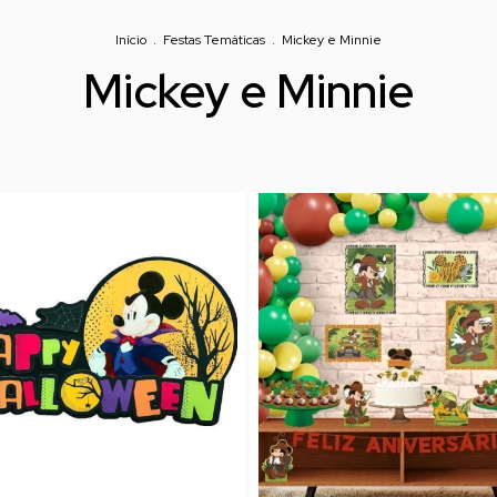
Início
.
Festas Temáticas
.
Mickey e Minnie
Mickey e Minnie