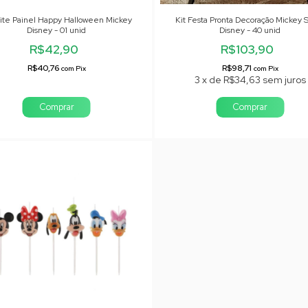
ite Painel Happy Halloween Mickey
Kit Festa Pronta Decoração Mickey S
Disney - 01 unid
Disney - 40 unid
R$42,90
R$103,90
R$40,76
R$98,71
com
Pix
com
Pix
3
x
de
R$34,63
sem juros