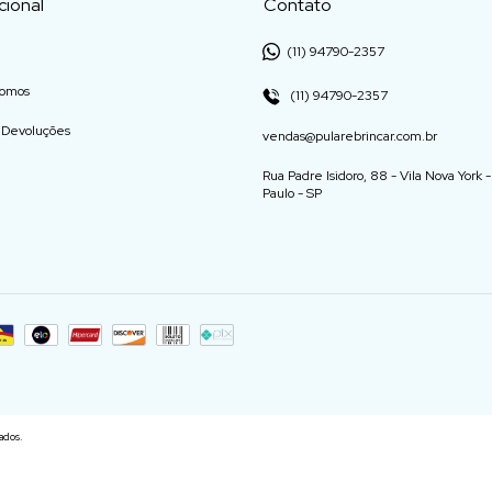
ucional
Contato
(11) 94790-2357
omos
(11) 94790-2357
e Devoluções
vendas@pularebrincar.com.br
Rua Padre Isidoro, 88 - Vila Nova York 
Paulo - SP
ados.