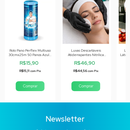
Rolo Pano Perflex Multiuso
Luvas Descartáveis
Luv
30cmx25m 50 Panos Azul -
Atiderrapantes Nitrílica
Látex
01 unid
Preta - 100 Unid
R$15,90
R$46,90
R$15,11
R$44,56
com
Pix
com
Pix
Comprar
Newsletter