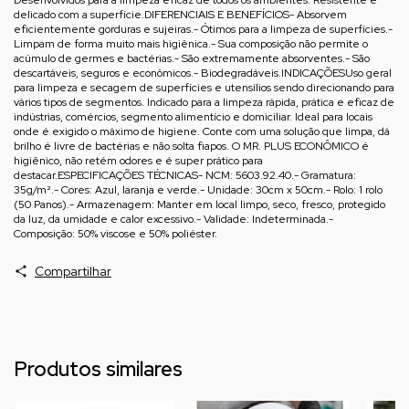
delicado com a superfície.DIFERENCIAIS E BENEFÍCIOS- Absorvem
eficientemente gorduras e sujeiras.- Ótimos para a limpeza de superfícies.-
Limpam de forma muito mais higiênica.- Sua composição não permite o
acúmulo de germes e bactérias.- São extremamente absorventes.- São
descartáveis, seguros e econômicos.- Biodegradáveis.INDICAÇÕESUso geral
para limpeza e secagem de superfícies e utensílios sendo direcionando para
vários tipos de segmentos. Indicado para a limpeza rápida, prática e eficaz de
indústrias, comércios, segmento alimentício e domiciliar. Ideal para locais
onde é exigido o máximo de higiene. Conte com uma solução que limpa, dá
brilho é livre de bactérias e não solta fiapos. O MR. PLUS ECONÔMICO é
higiênico, não retém odores e é super prático para
destacar.ESPECIFICAÇÕES TÉCNICAS- NCM: 5603.92.40.- Gramatura:
35g/m².- Cores: Azul, laranja e verde.- Unidade: 30cm x 50cm.- Rolo: 1 rolo
(50 Panos).- Armazenagem: Manter em local limpo, seco, fresco, protegido
da luz, da umidade e calor excessivo.- Validade: Indeterminada.-
Composição: 50% viscose e 50% poliéster.
Compartilhar
Produtos similares