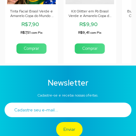
Tinta Facial Brasil Verde e
Kit Glitter em Pó Brasil
Buzi
Amarelo Copa do Mundo -
Verde e Amarelo Copa do
Corn
01 unid
Mundo - 06g
R$7,90
R$9,90
R$7,51
R$9,41
com
Pix
com
Pix
Newsletter
Cadastre-se e receba nossas ofertas.