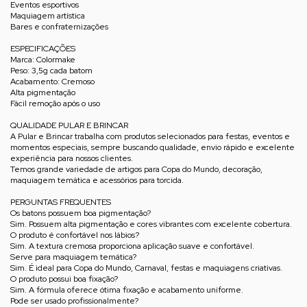
Eventos esportivos
Maquiagem artística
Bares e confraternizações
ESPECIFICAÇÕES
Marca: Colormake
Peso: 3,5g cada batom
Acabamento: Cremoso
Alta pigmentação
Fácil remoção após o uso
QUALIDADE PULAR E BRINCAR
A Pular e Brincar trabalha com produtos selecionados para festas, eventos e
momentos especiais, sempre buscando qualidade, envio rápido e excelente
experiência para nossos clientes.
Temos grande variedade de artigos para Copa do Mundo, decoração,
maquiagem temática e acessórios para torcida.
PERGUNTAS FREQUENTES
Os batons possuem boa pigmentação?
Sim. Possuem alta pigmentação e cores vibrantes com excelente cobertura.
O produto é confortável nos lábios?
Sim. A textura cremosa proporciona aplicação suave e confortável.
Serve para maquiagem temática?
Sim. É ideal para Copa do Mundo, Carnaval, festas e maquiagens criativas.
O produto possui boa fixação?
Sim. A fórmula oferece ótima fixação e acabamento uniforme.
Pode ser usado profissionalmente?