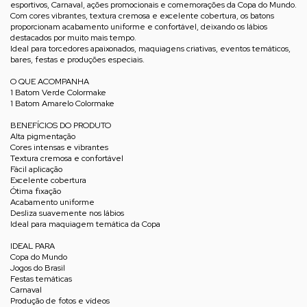
esportivos, Carnaval, ações promocionais e comemorações da Copa do Mundo.
Com cores vibrantes, textura cremosa e excelente cobertura, os batons
proporcionam acabamento uniforme e confortável, deixando os lábios
destacados por muito mais tempo.
Ideal para torcedores apaixonados, maquiagens criativas, eventos temáticos,
bares, festas e produções especiais.
O QUE ACOMPANHA
1 Batom Verde Colormake
1 Batom Amarelo Colormake
BENEFÍCIOS DO PRODUTO
Alta pigmentação
Cores intensas e vibrantes
Textura cremosa e confortável
Fácil aplicação
Excelente cobertura
Ótima fixação
Acabamento uniforme
Desliza suavemente nos lábios
Ideal para maquiagem temática da Copa
IDEAL PARA
Copa do Mundo
Jogos do Brasil
Festas temáticas
Carnaval
Produção de fotos e vídeos