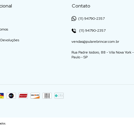
ucional
Contato
(11) 94790-2357
omos
(11) 94790-2357
e Devoluções
vendas@pularebrincar.com.br
Rua Padre Isidoro, 88 - Vila Nova York 
Paulo - SP
ados.