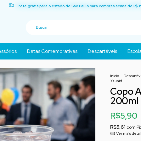
Frete grátis para o estado de São Paulo para compras acima de R$ 1
ssórios
Datas Comemorativas
Descartáveis
Escola
Início
.
Descartáv
10 unid
Copo Ac
200ml -
R$5,90
R$5,61
com
Pi
Ver mais deta