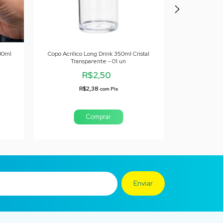
300ml
Copo Acrílico Long Drink 350ml Cristal
Copo Shot Lico
Transparente - 01 un
Cr
R$2,50
R$2,38
R
com
Pix