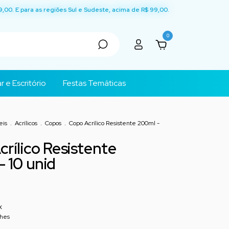
9,00. E para as regiões Sul e Sudeste, acima de R$ 99,00.
0
r e Escritório
Festas Temáticas
eis
.
Acrílicos
.
Copos
.
Copo Acrílico Resistente 200ml -
rílico Resistente
 10 unid
x
lhes