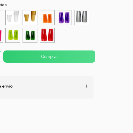
cido
 envio