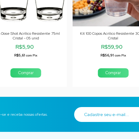
 Dose Shot Acrílico Resistente 75ml
Kit 100 Copos Acrilico Resistente 
Cristal - 05 unid
Cristal
R$5,90
R$59,90
R$5,61
R$56,91
com
Pix
com
Pix
-se e receba nossas ofertas.