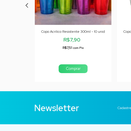
sistente 200ml
Copo Acrilico Resistente 300ml - 10 unid
Copo
R$7,90
0
R$7,51
com
Pix
ix
Comprar
Newsletter
Cadastre