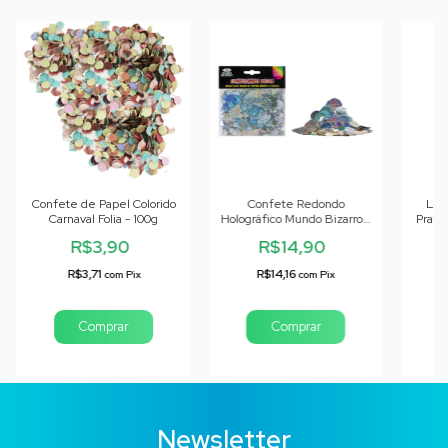
Confete de Papel Colorido
Confete Redondo
Lan
Carnaval Folia - 100g
Holográfico Mundo Bizarro -
Prata
25g
R$3,90
R$14,90
R$3,71
R$14,16
com
Pix
com
Pix
Newsletter