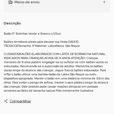
Meios de envio
Descrição
Balão 9" Bolinhas Verde e Branco c/25un.
Balões temáticos ideais para decorar sua festa.DADOS
TÉCNICOSTamanho: 9"Material: LátexMarca: São Roque
CUIDADOSBALÕES ELABORADOS COM LÁTEX DE BORRACHA NATURAL
INDICADOS PARA CRIANÇAS ACIMA DE 8 ANOS.ATENÇÃO: Crianças
menores de 8 anos podem engasgar-se ou sufocar-se com balões vazios ou
estourados. Recomenda-se a supervisão de adultos. Mantenha os balões
vazios longe do alcance das crianças. Jogue fora os balões estourados. Para
inflar o balão utilize uma bomba-balão de Látex São Roque ou outro
dispositivo apropriado. Manter o balão em uma distância mínima de 30cm dos
olhos. Para evitar o perigo de asfixia, manter o saco plástico longe do alcance
das crianças. Este produto pode causar reações alérgicas em pessoas
sensíveis ao látex de borracha natural.Foto meramente ilustrativa.
Compartilhar