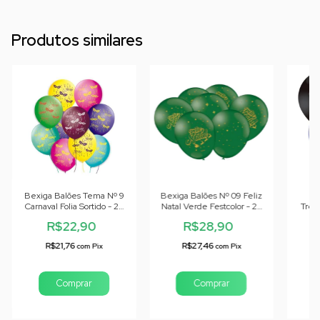
Produtos similares
Bexiga Balões Tema Nº 9
Bexiga Balões Nº 09 Feliz
Be
Carnaval Folia Sortido - 25
Natal Verde Festcolor - 25
Trei
Unid
Unid
R$22,90
R$28,90
R$21,76
R$27,46
com
Pix
com
Pix