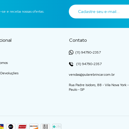
-se e receba nossas ofertas.
ucional
Contato
(11) 94790-2357
omos
(11) 94790-2357
e Devoluções
vendas@pularebrincar.com.br
Rua Padre Isidoro, 88 - Vila Nova York 
Paulo - SP