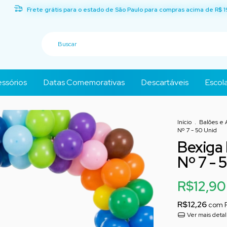
Frete grátis para o estado de São Paulo para compras acima de R$ 1
ssórios
Datas Comemorativas
Descartáveis
Escola
Início
.
Balões e 
Nº 7 - 50 Unid
Bexiga
Nº 7 - 
R$12,90
R$12,26
com
Ver mais deta