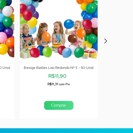
0 Unid
Bexiga Balões Liso Redondo Nº 5 - 50 Unid
Bexiga Balões
Co
R$11,90
R$11,31
com
Pix
R
Comprar