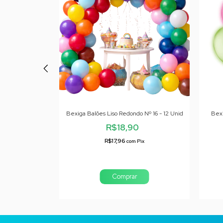
do Nº 11 Candy
Bexiga Balões Liso Redondo Nº 16 - 12 Unid
Bex
nid
R$18,90
0
R$17,96
com
Pix
ix
Comprar