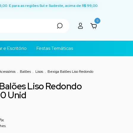
9,00. E para as regiões Sul e Sudeste, acima de R$ 99,00.
0
r e Escritório
Festas Temáticas
Acessórios
.
Balões
.
Lisos
.
Bexiga Balões Liso Redondo
 Balões Liso Redondo
50 Unid
Pix
lhes