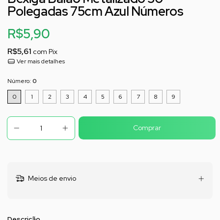
Polegadas 75cm Azul Números
R$5,90
R$5,61
com
Pix
Ver mais detalhes
Número:
0
0
1
2
3
4
5
6
7
8
9
Meios de envio
Descrição