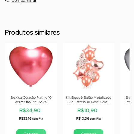
Compartilhar
Produtos similares
Bexiga Coração Platino 10
Kit Buquê Balão Metalizado
Bexig
Vermelha Pic Pic 25
12 e Estrela 18 Rosé Gold -
Prata
Unidades
10 un
R$34,90
R$10,90
R$33,16
R$10,36
com
Pix
com
Pix