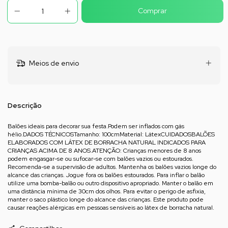
Meios de envio
Descrição
Balões ideais para decorar sua festa.Podem ser inflados com gás
hélio.DADOS TÉCNICOSTamanho: 100cmMaterial: LátexCUIDADOSBALÕES
ELABORADOS COM LÁTEX DE BORRACHA NATURAL INDICADOS PARA
CRIANÇAS ACIMA DE 8 ANOS.ATENÇÃO: Crianças menores de 8 anos
podem engasgar-se ou sufocar-se com balões vazios ou estourados.
Recomenda-se a supervisão de adultos. Mantenha os balões vazios longe do
alcance das crianças. Jogue fora os balões estourados. Para inflar o balão
utilize uma bomba-balão ou outro dispositivo apropriado. Manter o balão em
uma distância mínima de 30cm dos olhos. Para evitar o perigo de asfixia,
manter o saco plástico longe do alcance das crianças. Este produto pode
causar reações alérgicas em pessoas sensíveis ao látex de borracha natural.