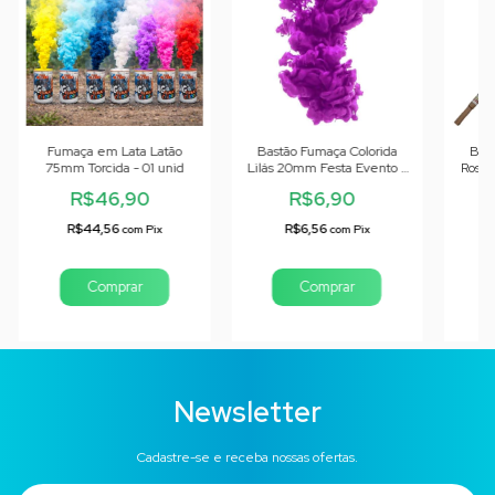
Fumaça em Lata Latão
Bastão Fumaça Colorida
Bas
75mm Torcida - 01 unid
Lilás 20mm Festa Evento -
Rosa 
01 unid
R$46,90
R$6,90
R$44,56
R$6,56
com
Pix
com
Pix
Comprar
Newsletter
Cadastre-se e receba nossas ofertas.