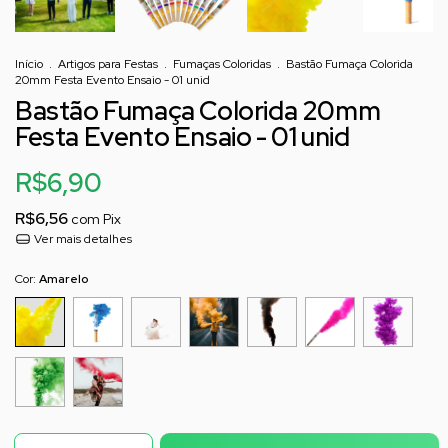
Início
.
Artigos para Festas
.
Fumaças Coloridas
.
Bastão Fumaça Colorida
20mm Festa Evento Ensaio - 01 unid
Bastão Fumaça Colorida 20mm
Festa Evento Ensaio - 01 unid
R$6,90
R$6,56
com
Pix
Ver mais detalhes
Cor:
Amarelo